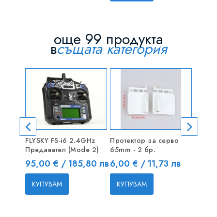
още 99 продукта
в
същата категория
FLYSKY FS-i6 2.4GHz
Протектор за серво
XT60 
Предавател (Mode 2)
65mm - 2 бр.
женск
адапт
Цена
Цена
95,00 € / 185,80 лв
6,00 € / 11,73 лв
Цена
3,60 
КУПУВАМ
КУПУВАМ
КУП