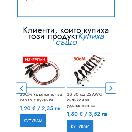
Клиенти, които купиха
този продукт
Купиха
също
ИЗЧЕРПАН
30CM Удължител за
3S 30 см 22AWG
USB 3.3
серво с кукичка
силиконов
Програм
удължител за
ATMEG
Цена
1,20 € / 2,35 лв
Цена
Цена
1,80 € / 3,52 лв
6,00 € 
КУПУВАМ
КУПУВАМ
КУПУВ