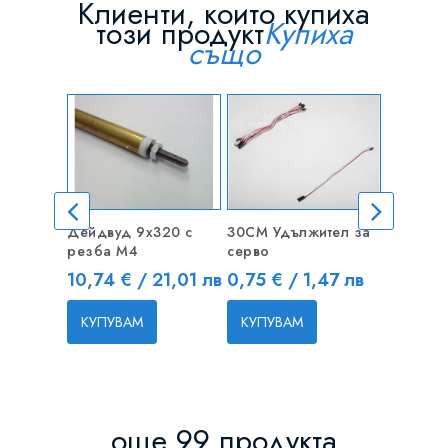
Клиенти, които купиха
този продукт
Купиха
също
ИЗЧЕР
Дейдвуд 9x320 с
30CM Удължител за
Стомане
резба М4
серво
(жило) 
910mm
Цена
Цена
10,74 € / 21,01 лв
0,75 € / 1,47 лв
Цена
1,75 € 
КУПУВАМ
КУПУВАМ
КУПУВ
още 99 продукта