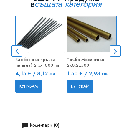
в
същата категория
ПАК
Карбонова пръчка
Тръба Месингова
Шперп
(плътна) 2.5x1000mm
2х0.2x500
500 x
Цена
Цена
Цена
4,15 € / 8,12 лв
1,50 € / 2,93 лв
9,20 
КУПУВАМ
КУПУВАМ
КУП
Коментари (0)